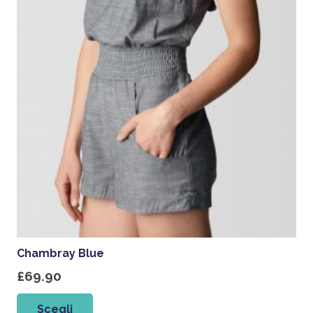
Chambray Blue
£
69.90
Questo
Scegli