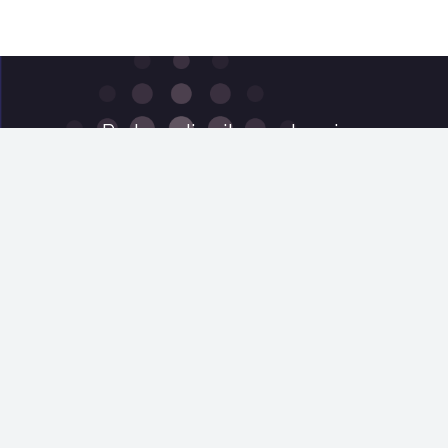
Partner di sviluppo tecnico
Ghetti Consulting srl
Via degli Artigiani 64-66-68
Calenzano