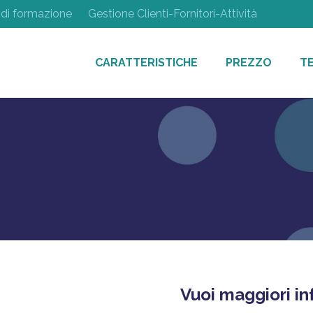
 di formazione
Gestione Clienti-Fornitori-Attività
CARATTERISTICHE
PREZZO
T
Vuoi maggiori in