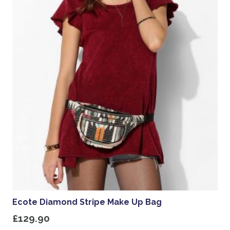
nella
pagina
del
prodotto
Ecote Diamond Stripe Make Up Bag
£
129.90