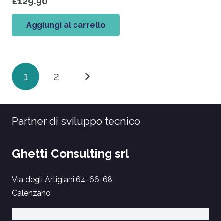
£
129.90
Aggiungi al carrello
Paginazione
1
2
degli
articoli
Partner di sviluppo tecnico
Ghetti Consulting srl
Via degli Artigiani 64-66-68
Calenzano