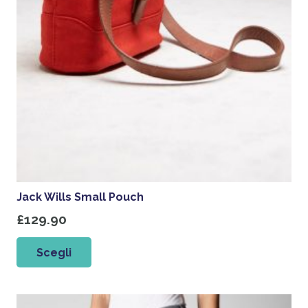
Jack Wills Small Pouch
£
129.90
Questo
Scegli
prodotto
ha
più