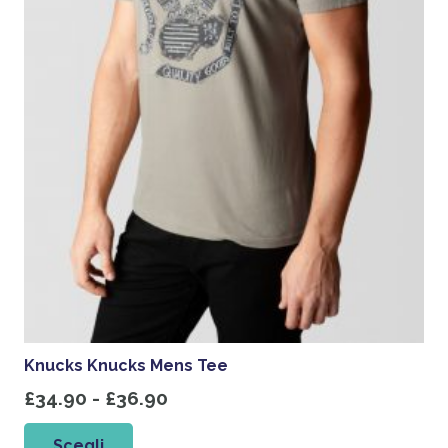
Knucks Knucks Mens Tee
Fascia
£
34.90
-
£
36.90
di
Questo
Scegli